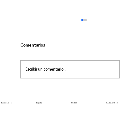
Comentarios
Escribir un comentario...
Inicio de la 4ta Edición de R.A.R.O. Bogotá
Bogotá
Madrid
R.A.R.O. en Red
Buenos Aires