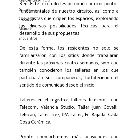
Residencias-Micro
Red. Este recorrido les permitió conocer puntos 
Curaduría
fundamentales de nuestro circuito, así como a 
los artistas que dirigen los espacios, explorando 
Procesos
las diversas posibilidades técnicas para el 
Alianzas
desarrollo de sus propuestas.
Encuentros
De esta forma, los residentes no solo se 
familiarizaron con los sitios donde trabajarán 
durante las próximas cuatro semanas, sino que 
también conocieron los talleres en los que 
participarán sus compañeros, fortaleciendo el 
sentido de comunidad desde el inicio.
Talleres en el registro: Talleres Telecom, Tribu 
Telecom, Velandia Studio, Taller Juan Covelli, 
Telecan, Taller Trez, IPA Taller, En Bajada, Cada 
Cosa Cerámica.
Pronto compartiremos más actividades que 