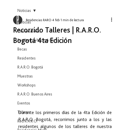
Noticias
Residencias RARO
4 feb
1 min de lectura
Noticias
Recorrido Talleres | R.A.R.O.
Convocatorias
Bogotá 4ta Edición
Residencia-Micro A Isla
Becas
Residentes
R.A.R.O. Bogotá
Muestras
Workshops
R.A.R.O. Buenos Aires
Eventos
Talleres
Durante los primeros días de la 4ta Edición de 
R.A.R.O. Bogotá, recorrimos junto a los y las 
Red R.A.R.O.
residentes algunos de los talleres de nuestra 