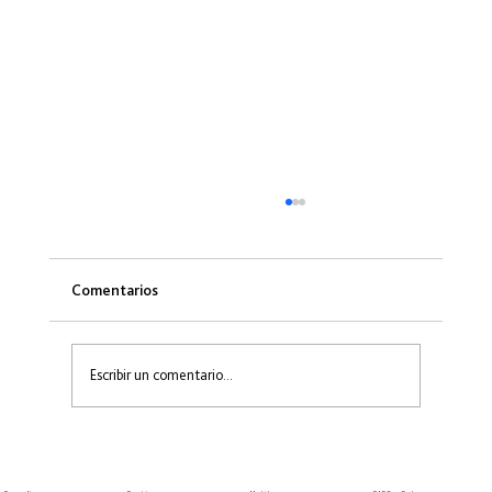
Comentarios
Escribir un comentario...
Inicio de la 5ta Edición de R.A.R.O. Bogotá