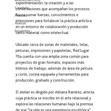
Residencias-Micro
experimentación, la creación y a las 
Curaduría
conversaciones que acompañan los procesos. 
Busca sumar fuerzas, conocimientos e 
Procesos
intenciones para fortalecer la práctica artística 
Alianzas
en un entorno de colaboración y producción 
Encuentros
tanto material como intelectual.
Ubicado cerca de zonas de materiales, telas, 
pinturas, impresiones y papelerías, Red·Lugar 
70a cuenta con una amplia zona común para 
proyectos de gran formato, espacios más 
íntimos de trabajo, además de área de pintura 
y corte, cocina equipada y herramientas para 
producción, grabado y construcción.
El atelier es dirigido por Adriana Ramírez, artista 
cuya práctica se inscribe en el arte relacional y 
explora las relaciones humanas bajo la premisa 
de que “la vida es una experiencia escultórica”. 