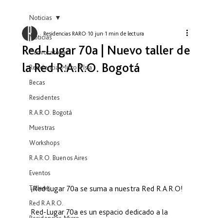
Noticias
Residencias RARO
10 jun
1 min de lectura
Noticias
Red-Lugar 70a | Nuevo taller de
Convocatorias
la Red R.A.R.O. Bogotá
Residencia-Micro A Isla
Becas
Residentes
R.A.R.O. Bogotá
Muestras
Workshops
R.A.R.O. Buenos Aires
Eventos
Talleres
¡Red·Lugar 70a se suma a nuestra Red R.A.R.O!
Red R.A.R.O.
Red-Lugar 70a es un espacio dedicado a la 