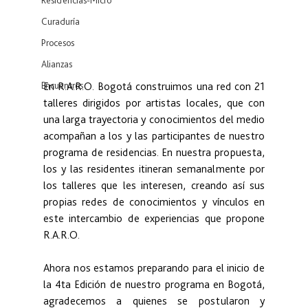
Residencias-Micro
Curaduría
Procesos
Alianzas
En R.A.R.O. Bogotá construimos una red con 21 
Encuentros
talleres dirigidos por artistas locales, que con 
una larga trayectoria y conocimientos del medio 
acompañan a los y las participantes de nuestro 
programa de residencias. En nuestra propuesta, 
los y las residentes itineran semanalmente por 
los talleres que les interesen, creando así sus 
propias redes de conocimientos y vínculos en 
este intercambio de experiencias que propone 
R.A.R.O.
Ahora nos estamos preparando para el inicio de 
la 4ta Edición de nuestro programa en Bogotá, 
agradecemos a quienes se postularon y 