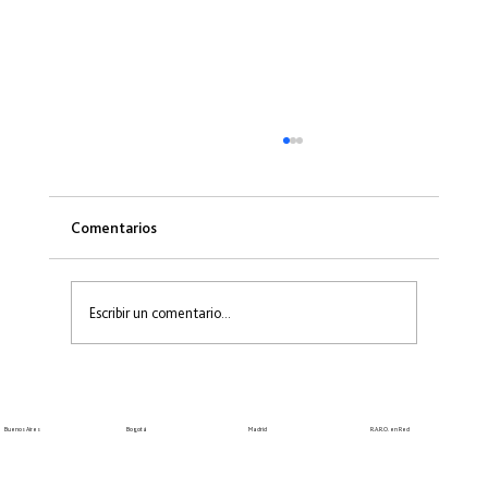
Comentarios
Escribir un comentario...
Taller Felipe Lozano - Nuevo atelier de la red
R.A.R.O. Bogotá
Bogotá
Madrid
R.A.R.O. en Red
Buenos Aires