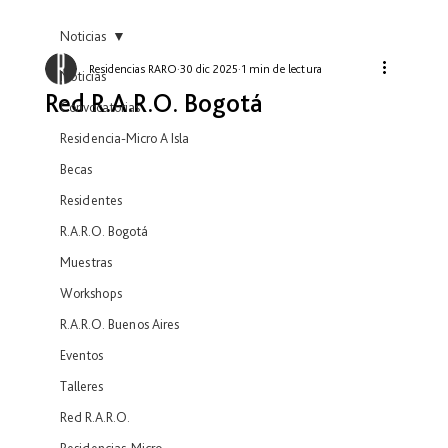
Noticias
Residencias RARO
30 dic 2025
1 min de lectura
Noticias
Red R.A.R.O. Bogotá
Convocatorias
Residencia-Micro A Isla
Becas
Residentes
R.A.R.O. Bogotá
Muestras
Workshops
R.A.R.O. Buenos Aires
Eventos
Talleres
Red R.A.R.O.