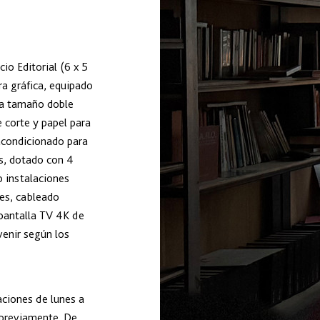
io Editorial (6 x 5
ra gráfica, equipado
ra tamaño doble
e corte y papel para
 acondicionado para
s, dotado con 4
o instalaciones
es, cableado
 pantalla TV 4K de
venir según los
aciones de lunes a
 previamente. De