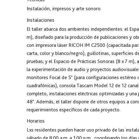
Instalación, impresos y arte sonoro
Instalaciones
El taller abarca dos ambientes independientes: el Espac
m), diseñado para la producción de publicaciones y ob
con impresora láser RICOH IM C2500 (capacitada pa
carta, color y blanco/negro), guillotinas, superficies d
pruebas; y el Espacio de Prácticas Sonoras (8 x 7 m),
la experimentación de audio y proyectos audiovisuale
monitores Focal de 5" (para configuraciones estéreo 
cuadrafónicas), consola Tascam Model 12 de 12 canal
completo, instalaciones eléctricas optimizadas y una
48". Además, el taller dispone de otros equipos a con
requerimientos específicos de cada proyecto.
Horarios
Lxs residentes pueden hacer uso privado de las instal
sábado de 8:00 a.m. a 1:00 p.m., coordinando los días