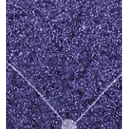
estarán exponiendo en esta oportunidad son Elena Kukushkina (RUS)
Lautaro Sosa (ARG) Luisa Fernanda González (COL) María Rocío Cuenca
(ARG) Natalia López (COL) Samanta Mitchell (ARG) Con la curaduría de
Christo Fasoli La muestra también se podrá visitar el lunes 25 y martes
26 de mayo de 19 a 21 hs. ¡Les esperamos! 🎨🌎 Registro: Masha
Avriskin