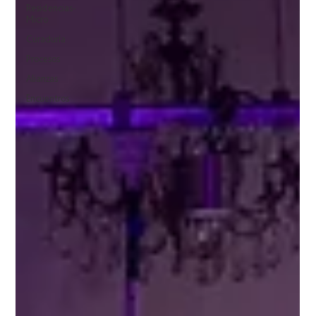
Residencias-
Micro
Curaduría
Procesos
Alianzas
Encuentros