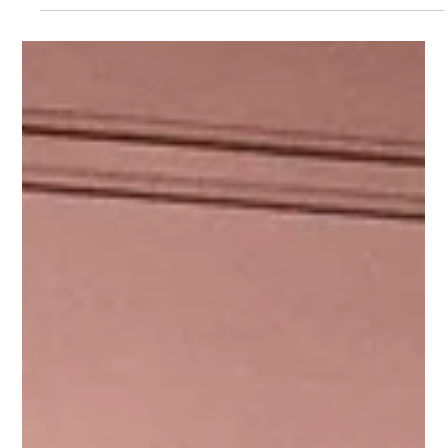
Umbral" | Muestra de la 1ra Edición de
R.A.R.O. Buenos Aires 2026
Registro de obra “Pasajes: Decálogo del Umbral” En Festival El grupo de
artistas de la primera edición de la residencia en Buenos Aires presentó
las obras en las que estuvieron trabajando a lo largo de un mes en los
talleres de la red R.A.R.O. Obras Elena Kukushkina (RUS) Lautaro Sosa
(ARG) Luisa Fernanda González (COL) María Rocío Cuenca (ARG)
Natalia López (COL) Samanta Mitchell (ARG) Con la curaduría de
Christo Fasoli Agradecemos a lxs residentes, artistas, equipo y todas