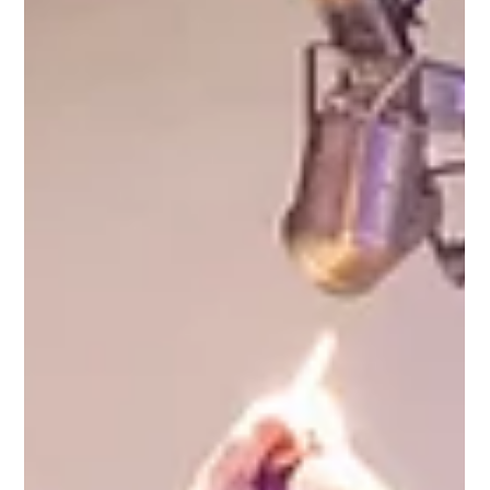
Kukushkina (RUS) Lautaro Sosa (ARG) Luisa Fernanda González (COL)
María Rocío Cuenca (ARG) Natalia López (COL) Samanta Mitchell (ARG)
Con la curaduría de Christo Fasoli. La muestra se podrá visitar el lunes
25 y martes 26 de mayo de 19 a 21 hs en Festival. ¡Les esperamos!