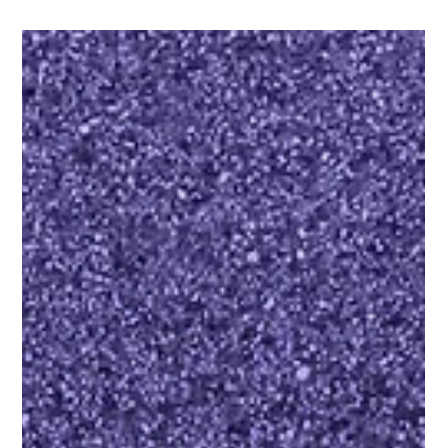
22 may
R.A.R.O. Buenos Aires
Montaje "Pasajes: Decálogo del Umbral" |
1ra Edición R.A.R.O. Buenos Aires 2026
✨✨¡MAÑANA!✨✨ Inauguramos “Pasajes: Decálogo del Umbral” en
Festival (José Ignacio Gorriti 5741) de 18 a 22 hs. Los y las artistas que