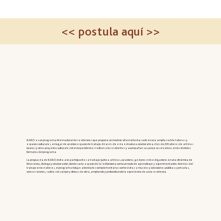
<< postula aquí >>
R.A.R.O. es un programa internacional de residencias que propone un modelo alternativo basado en una amplia red de talleres y
espacios culturales, en lugar de un único espacio de trabajo. A través de esta estructura colaborativa, más de 28 talleres de artistas
locales y otros proyectos culturales interdependientes reciben a lxs residentes y acompañan sus procesos creativos en los distintos
formatos del programa.
La propuesta de R.A.R.O. invita a lxs participantes a trabajar junto a artistas, curadorxs, gestorxs e investigadorxs en una dinámica de
itinerancia, diálogo y colaboración, donde cada espacio de la red funciona como un nodo de aprendizaje y experimentación. Además del
trabajo en los talleres, el programa incluye actividades complementarias como visitas a museos y colecciones públicas y privadas,
conversatorios, salidas de campo y clínicas de obra, ampliando y profundizando la experiencia de cada residencia.​