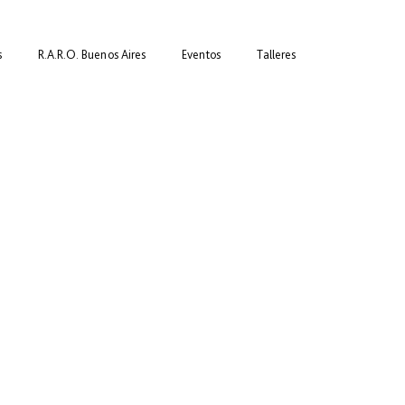
s
R.A.R.O. Buenos Aires
Eventos
Talleres