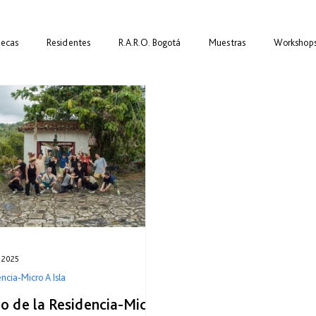
Becas
Residentes
R.A.R.O. Bogotá
Muestras
Workshop
Procesos
Alianzas
Encuentros
t 2025
ncia-Micro A Isla
cio de la Residencia-Micro