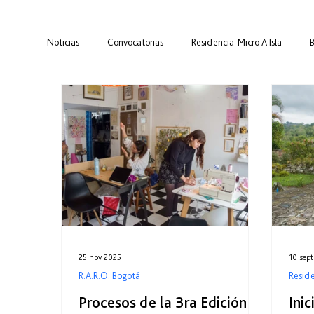
Noticias
Convocatorias
Residencia-Micro A Isla
Red R.A.R.O.
Residencias-Micro
Curaduría
25 nov 2025
10 sep
R.A.R.O. Bogotá
Reside
Procesos de la 3ra Edición
Ini