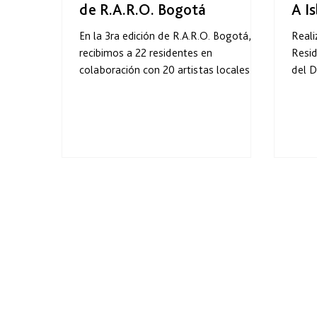
de R.A.R.O. Bogotá
A Is
En la 3ra edición de R.A.R.O. Bogotá,
Reali
recibimos a 22 residentes en
Resid
colaboración con 20 artistas locales en
del D
sus talleres. Durante 4 semanas,
Unive
recorrieron los ateliers de la Red
R.A.R.O. con sus obras, contando con el
apoyo de cada artista, el equipo de
R.A.R.O. y otros residentes que
compartían los mismos espacios. Este
intercambio generó diversas ideas y
visiones del arte, enriquecidas por la
variedad de participantes y sus distintos
orígenes. Así es como se construye
nuestro