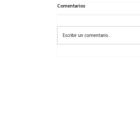
Comentarios
Escribir un comentario...
Andrés Matías Pinilla, curador
de la 3ra Fecha de R.A.R.O.
Buenos Aires 2025.