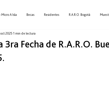
-Micro A Isla
Becas
Residentes
R.A.R.O. Bogotá
Muest
 oct 2025
1 min de lectura
Talleres
Red R.A.R.O.
Residencias-Micro
Curaduría
la 3ra Fecha de R.A.R.O. Bu
5.