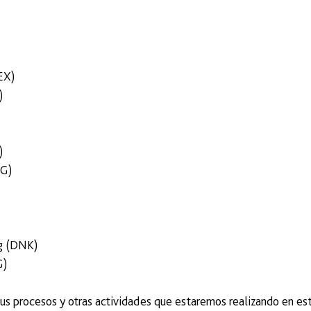
EX)
)
)
)
RG)
rg (DNK)
G)
s procesos y otras actividades que estaremos realizando en est