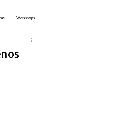
ras
Workshops
Procesos
Alianzas
Encuentros
enos