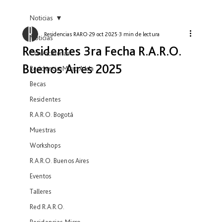
Noticias
Residencias RARO
29 oct 2025
3 min de lectura
Noticias
Residentes 3ra Fecha R.A.R.O.
Convocatorias
Buenos Aires 2025
Residencia-Micro A Isla
Becas
Residentes
R.A.R.O. Bogotá
Muestras
Workshops
R.A.R.O. Buenos Aires
Eventos
Talleres
Red R.A.R.O.